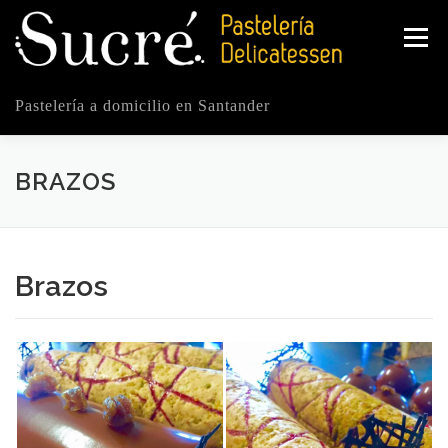
Saltar
al
Menú
contenido
Pastelería a domicilio en Santander
SOBRE NOSOTROS
PRODUCTOS
SERVICIOS
BRAZOS
CONTACTO
TIENDA ONLINE
Brazos