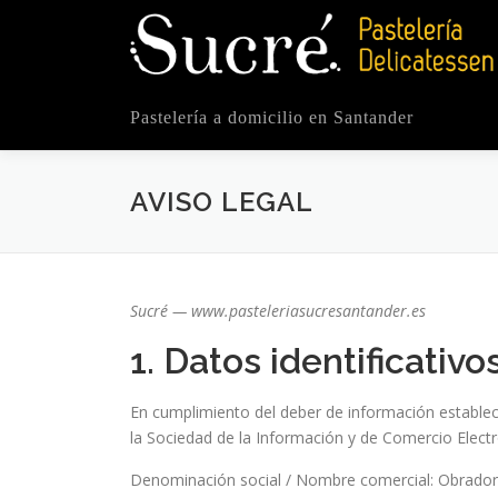
Saltar
al
contenido
Pastelería a domicilio en Santander
AVISO LEGAL
Sucré — www.pasteleriasucresantander.es
1. Datos identificativos
En cumplimiento del deber de información establecid
la Sociedad de la Información y de Comercio Electró
Denominación social / Nombre comercial: Obrador 